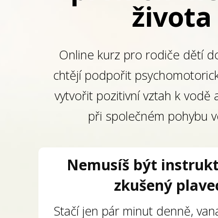
života
Online kurz pro rodiče dětí do
chtějí podpořit psychomotorický
vytvořit pozitivní vztah k vodě a
při společném pohybu v
Nemusíš být instrukt
zkušený plave
Stačí jen pár minut denně, vana