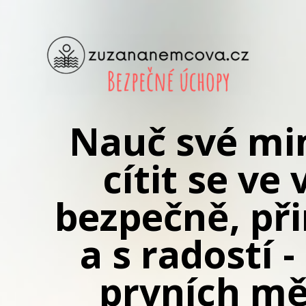
Nauč své mi
cítit se ve
bezpečně, př
a s radostí -
prvních mě