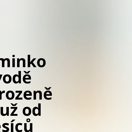
minko
 vodě
irozeně
 už od
síců