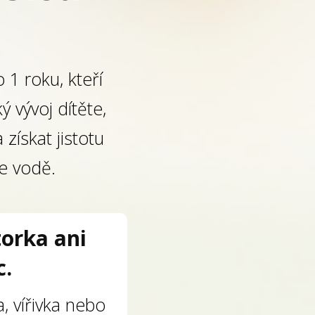
 1 roku, kteří
 vývoj dítěte,
 získat jistotu
e vodě.
orka ani
c.
, vířivka nebo