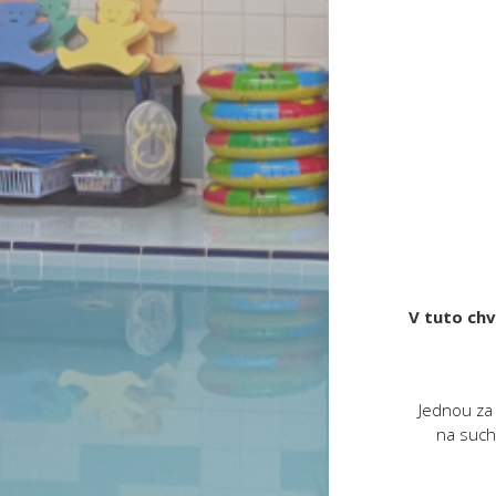
V tuto chv
Jednou za
na such