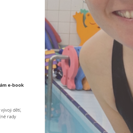
 vám e-book
voji dětí,
čné rady