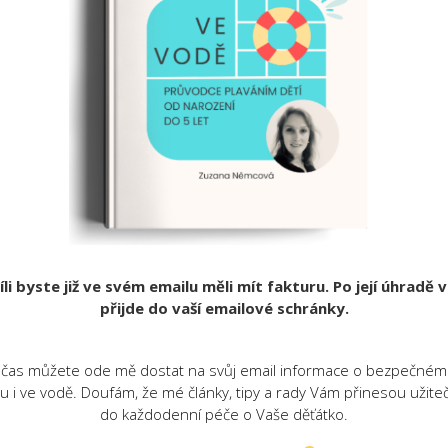
íli byste již ve svém emailu měli mít fakturu. Po její úhradě
přijde do vaší emailové schránky.
 čas můžete ode mě dostat na svůj email informace o bezpečném vý
u i ve vodě. Doufám, že mé články, tipy a rady Vám přinesou užite
do každodenní péče o Vaše děťátko.