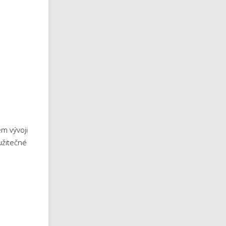
m vývoji
užitečné