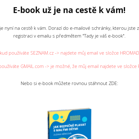
E-book už je na cestě k vám!
je nyní na cestě k vám. Dorazí do e-mailové schránky, kterou jste za
registraci v emailu s předmětem "Tady je váš e-book".
kud používáte SEZNAM.cz -> najdete můj email ve složce HROMA
používáte GMAIL.com -> je možné, že můj email najdete ve složc
Nebo si e-book můžete rovnou stáhnout ZDE: