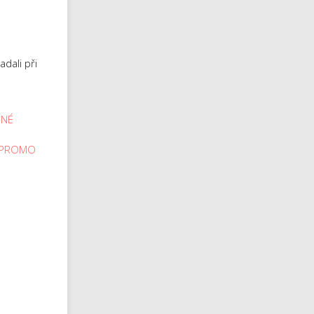
dali při
DNÉ
e PROMO