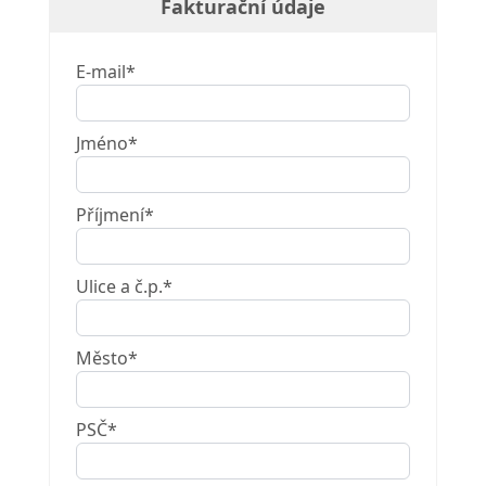
Fakturační údaje
E-mail*
Jméno*
Příjmení*
Ulice a č.p.*
Město*
PSČ*