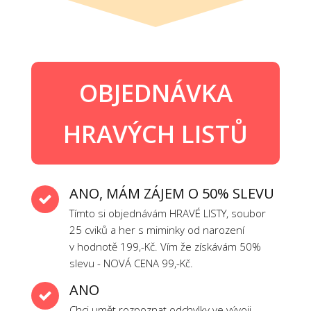
OBJEDNÁVKA
HRAVÝCH LISTŮ
ANO, MÁM ZÁJEM O 50% SLEVU
Tímto si objednávám HRAVÉ LISTY, soubor
25 cviků a her s miminky od narození
v hodnotě 199,-Kč. Vím že získávám 50%
slevu - NOVÁ CENA 99,-Kč.
ANO
Chci umět rozpoznat odchylky ve vývoji