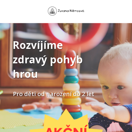
Rozvíjíme
zdravý pohyb
hrou
Pro děti od narození do 2 let