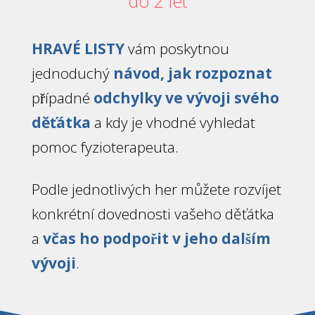
do 2 let
HRAVÉ LISTY
vám poskytnou
jednoduchý
návod, jak rozpoznat
případné
odchylky ve vývoji svého
děťátka
a kdy je vhodné vyhledat
pomoc fyzioterapeuta.
Podle jednotlivých her můžete rozvíjet
konkrétní dovednosti vašeho děťátka
a
včas
ho
podpořit v jeho dalším
vývoji
.