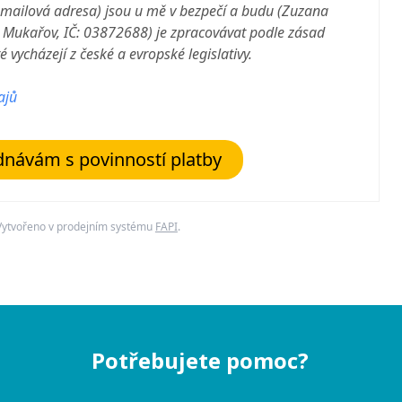
-mailová adresa) jsou u mě v bezpečí a budu (Zuzana
 Mukařov, IČ: 03872688
) je zpracovávat podle zásad
 vycházejí z české a evropské legislativy.
ajů
návám s povinností platby
Vytvořeno v prodejním systému
FAPI
.
Potřebujete pomoc?