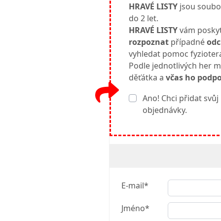
HRAVÉ LISTY
jsou soubor
do 2 let.
HRAVÉ LISTY
vám posky
rozpoznat
případné
odc
vyhledat pomoc fyzioter
Podle jednotlivých her mů
děťátka a
včas
ho
podpor
Ano! Chci přidat s
objednávky.
E-mail*
Jméno*