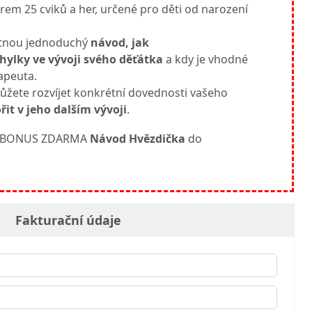
em 25 cviků a her, určené pro děti od narození
tnou jednoduchý
návod, jak
hylky ve vývoji svého děťátka
a kdy je vhodné
apeuta.
žete rozvíjet konkrétní dovednosti vašeho
̌it v jeho dalším vývoji
.
vůj BONUS ZDARMA
Návod Hvězdička
do
Fakturační údaje