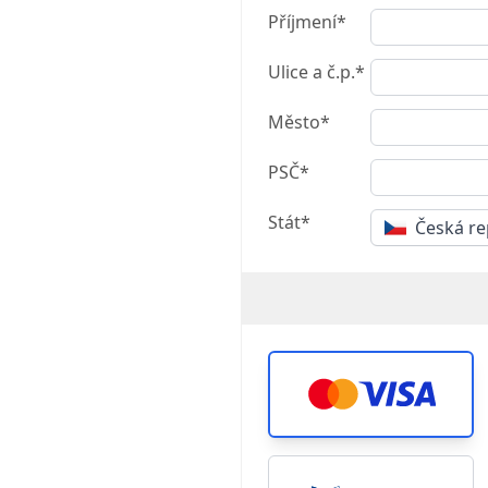
Příjmení*
Ulice a č.p.*
Město*
PSČ*
Stát*
Česká re