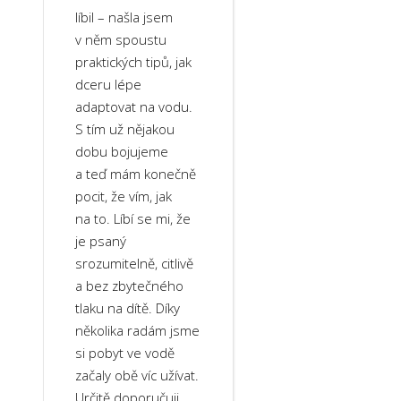
líbil – našla jsem
v něm spoustu
praktických tipů, jak
dceru lépe
adaptovat na vodu.
S tím už nějakou
dobu bojujeme
a teď mám konečně
pocit, že vím, jak
na to. Líbí se mi, že
je psaný
srozumitelně, citlivě
a bez zbytečného
tlaku na dítě. Díky
několika radám jsme
si pobyt ve vodě
začaly obě víc užívat.
Určitě doporučuji