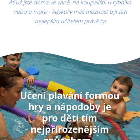
Ať už jste doma ve vaně, na koupališti, u rybníka
nebo u moře - kdykoliv máš možnost být tím
nejlepším učitelem právě ty!
Učení plavání formou
hry a nápodoby je
pro děti tím
nejpřirozenějším