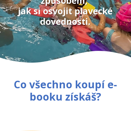
způsobem,
jak si osvojit plavecké
dovednosti.
Co všechno koupí e-
booku získáš?