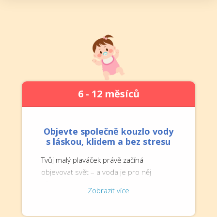
6 - 12 měsíců
Objevte společně kouzlo vody
s láskou, klidem a bez stresu
Tvůj malý plaváček právě začíná
objevovat svět – a voda je pro něj
přirozeným prostředím.
Zobrazit více
Díky e-booku zjistíš, jak se s miminkem