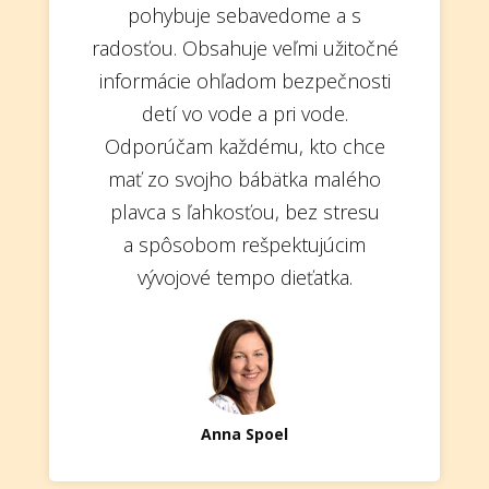
pohybuje sebavedome a s
radosťou. Obsahuje veľmi užitočné
informácie ohľadom bezpečnosti
detí vo vode a pri vode.
Odporúčam každému, kto chce
mať zo svojho bábätka malého
plavca s ľahkosťou, bez stresu
a spôsobom rešpektujúcim
vývojové tempo dieťatka.
Anna Spoel