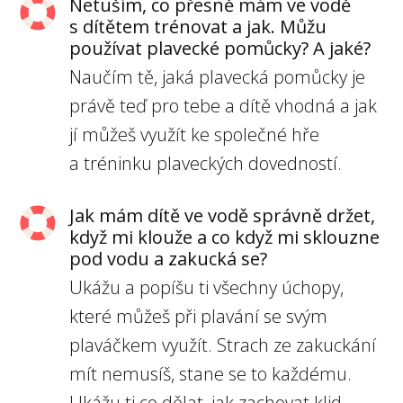
Netuším, co přesně mám ve vodě
s dítětem trénovat a jak. Můžu
používat plavecké pomůcky? A jaké?
Naučím tě, jaká plavecká pomůcky je
právě teď pro tebe a dítě vhodná a jak
jí můžeš využít ke společné hře
a tréninku plaveckých dovedností.
Jak mám dítě ve vodě správně držet,
když mi klouže a co když mi sklouzne
pod vodu a zakucká se?
Ukážu a popíšu ti všechny úchopy,
které můžeš při plavání se svým
plaváčkem využít. Strach ze zakuckání
mít nemusíš, stane se to každému.
Ukážu ti co dělat, jak zachovat klid.