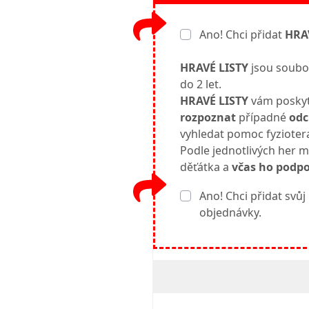
Ano! Chci přidat
HRA
HRAVÉ LISTY
jsou soubor
do 2 let.
HRAVÉ LISTY
vám posky
rozpoznat
případné
odc
vyhledat pomoc fyzioter
Podle jednotlivých her mů
děťátka a
včas
ho
podpor
Ano! Chci přidat s
objednávky.