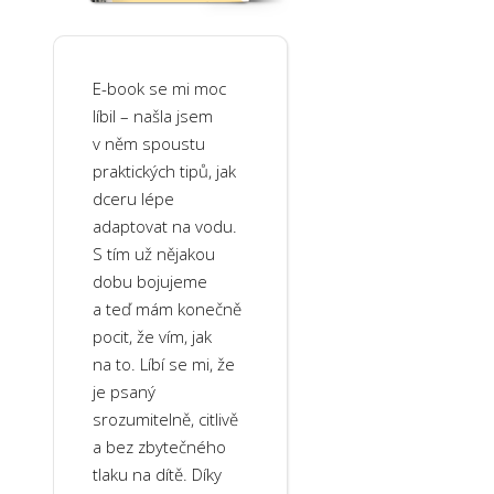
E-book se mi moc
líbil – našla jsem
v něm spoustu
praktických tipů, jak
dceru lépe
adaptovat na vodu.
S tím už nějakou
dobu bojujeme
a teď mám konečně
pocit, že vím, jak
na to. Líbí se mi, že
je psaný
srozumitelně, citlivě
a bez zbytečného
tlaku na dítě. Díky