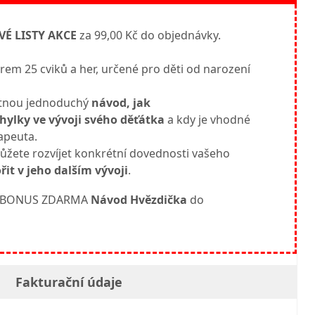
VÉ LISTY AKCE
za 99,00 Kč do objednávky.
em 25 cviků a her, určené pro děti od narození
tnou jednoduchý
návod, jak
hylky ve vývoji svého děťátka
a kdy je vhodné
apeuta.
žete rozvíjet konkrétní dovednosti vašeho
̌it v jeho dalším vývoji
.
vůj BONUS ZDARMA
Návod Hvězdička
do
Fakturační údaje