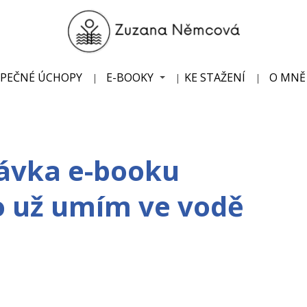
ZPEČNÉ ÚCHOPY
E-BOOKY
KE STAŽENÍ
O MNĚ
ávka e-booku
co už umím ve vodě