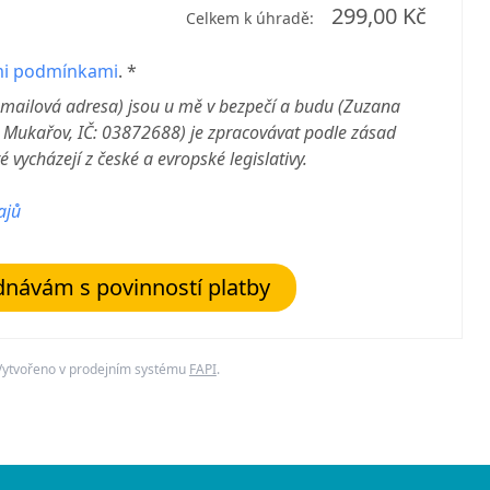
299,00 Kč
Celkem k úhradě:
i podmínkami
. *
-mailová adresa) jsou u mě v bezpečí a budu (Zuzana
 Mukařov, IČ: 03872688
) je zpracovávat podle zásad
 vycházejí z české a evropské legislativy.
ajů
návám s povinností platby
Vytvořeno v prodejním systému
FAPI
.