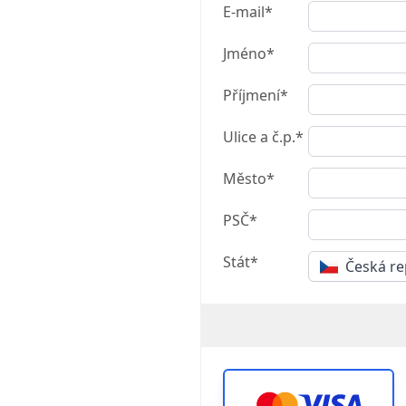
E-mail*
Jméno*
Příjmení*
Ulice a č.p.*
Město*
PSČ*
Stát*
Česká re