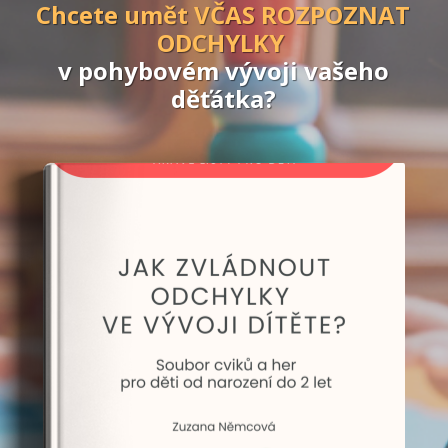
Chcete umět VČAS ROZPOZNAT
ODCHYLKY
v pohybovém vývoji vašeho
děťátka?