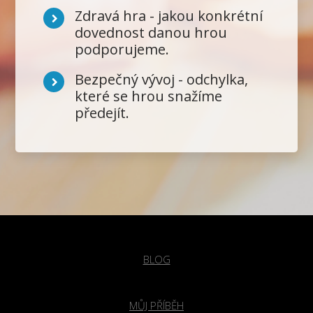
Zdravá hra - jakou konkrétní
dovednost danou hrou
podporujeme.
Bezpečný vývoj - odchylka,
které se hrou snažíme
předejít.
BLOG
MŮJ PŘÍBĚH