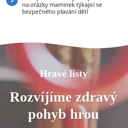
na otázky maminek týkající se
bezpečného plavání dětí
Hravé listy
Rozvíjíme zdravý
pohyb hrou