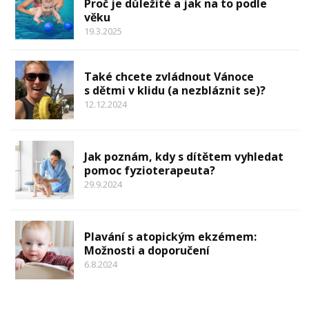
Proč je důležité a jak na to podle
věku
19.3.2025
Také chcete zvládnout Vánoce
s dětmi v klidu (a nezbláznit se)?
12.12.2024
Jak poznám, kdy s dítětem vyhledat
pomoc fyzioterapeuta?
29.9.2024
Plavání s atopickým ekzémem:
Možnosti a doporučení
6.8.2024