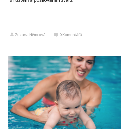
Zuzana Němcová
0
Komentářů