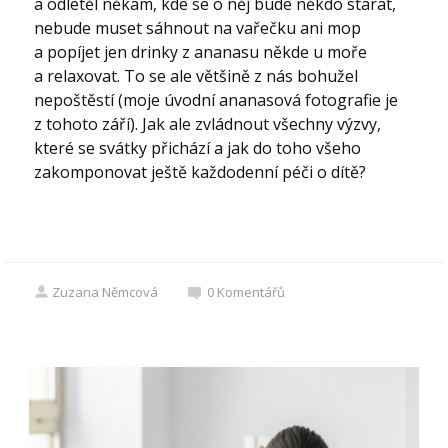
a odletěl někam, kde se o něj bude někdo starat,
nebude muset sáhnout na vařečku ani mop
a popíjet jen drinky z ananasu někde u moře
a relaxovat. To se ale většině z nás bohužel
nepoštěstí (moje úvodní ananasová fotografie je
z tohoto září). Jak ale zvládnout všechny výzvy,
které se svátky přichází a jak do toho všeho
zakomponovat ještě každodenní péči o dítě?
Zuzana Němcová
0
Komentářů