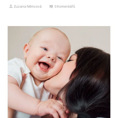
Zuzana Němcová
0
Komentářů