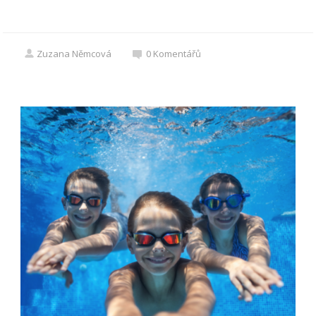
Zuzana Němcová
0
Komentářů