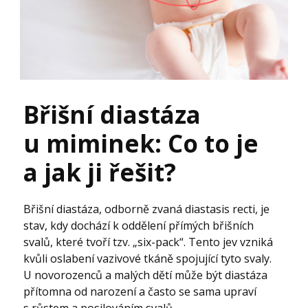
Břišní diastáza
u miminek: Co to je
a jak ji řešit?
Břišní diastáza, odborně zvaná diastasis recti, je
stav, kdy dochází k oddělení přímých břišních
svalů, které tvoří tzv. „six-pack“. Tento jev vzniká
kvůli oslabení vazivové tkáně spojující tyto svaly.
U novorozenců a malých dětí může být diastáza
přítomna od narození a často se sama upraví
s růstem a posilováním svalů.