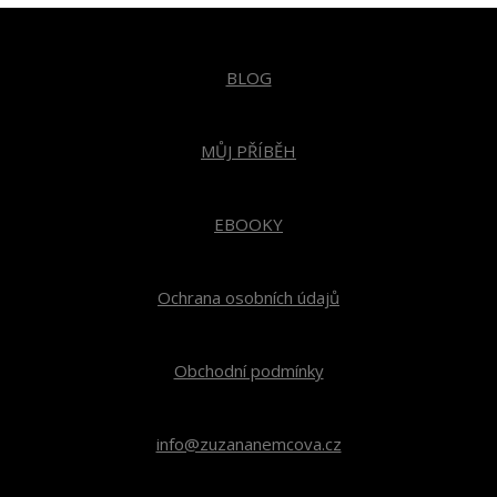
BLOG
MŮJ PŘÍBĚH
EBOOKY
Ochrana osobních údajů
Obchodní podmínky
info@zuzananemcova.cz