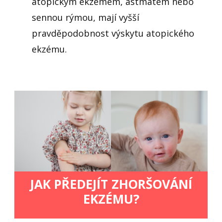
atopickým ekzémem, astmatem nebo
sennou rýmou, mají vyšší
pravděpodobnost výskytu atopického
ekzému.
JAK PŘEDEJÍT ZHORŠOVÁNÍ
EKZÉMU?