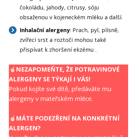
čokoládu, jahody, citrusy, sóju
obsaženou v kojeneckém mléku a další.
Inhalační alergeny
: Prach, pyl, plísně,
zvířecí srst a roztoči mohou také
přispívat k zhoršení ekzému .
NEZAPOMEŇTE, ŽE POTRAVINOVÉ
ALERGENY SE TÝKAJÍ I VÁS!
Pokud kojíte své dítě, předáváte mu
alergeny v mateřském mléce.
MÁTE PODEZŘENÍ NA KONKRÉTNÍ
ALERGEN?