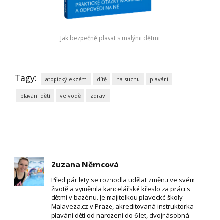
Jak bezpečně plavat s malými dětmi
Tagy:
atopický ekzém
dítě
na suchu
plavání
plavání dětí
ve vodě
zdraví
Zuzana Němcová
Před pár lety se rozhodla udělat změnu ve svém
životě a vyměnila kancelářské křeslo za práci s
dětmi v bazénu. Je majitelkou plavecké školy
Malaveza.cz v Praze, akreditovaná instruktorka
plavání dětí od narození do 6 let, dvojnásobná