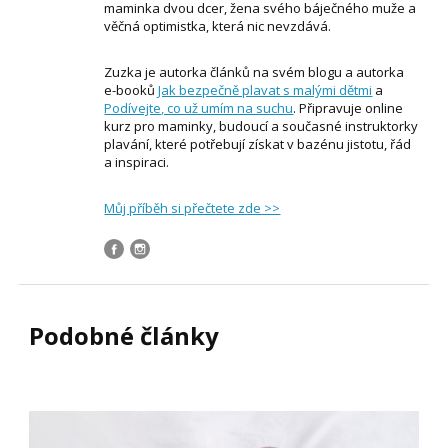
maminka dvou dcer, žena svého báječného muže a
věčná optimistka, která nic nevzdává.
Zuzka je autorka článků na svém blogu a autorka
e-booků
Jak bezpečně plavat s malými dětmi
a
Podívejte, co už umím na suchu
. Připravuje online
kurz pro maminky, budoucí a současné instruktorky
plavání, které potřebují získat v bazénu jistotu, řád
a inspiraci.
Můj příběh si přečtete zde >>
Podobné články