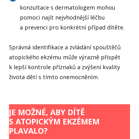
konzultace s dermatologem mohou
pomoci najít nejvhodnější léčbu
a prevenci pro konkrétní případ dítěte.
Správná identifikace a zvládání spouštěčů
atopického ekzému může výrazně přispět
k lepší kontrole příznaků a zvýšení kvality
života dětí s tímto onemocněním.
JE MOŽNÉ, ABY DÍTĚ
S ATOPICKÝM EKZÉMEM
PLAVALO?