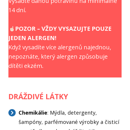
Vysaďte danou potravinu na minimálně
14 dní.
POZOR – VŽDY VYSAZUJTE POUZE
JEDEN ALERGEN!
Když vysadíte více alergenů najednou,
nepoznáte, který alergen způsobuje
dítěti ekzém.
DRÁŽDIVÉ LÁTKY
Chemikálie
: Mýdla, detergenty,
šampóny, parfémované výrobky a čisticí