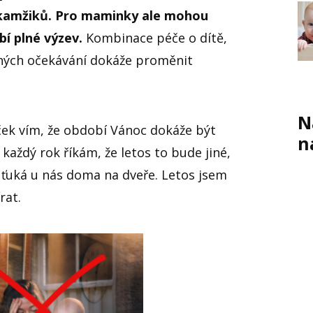
kamžiků. Pro maminky ale mohou
í plné výzev.
Kombinace péče o dítě,
nných očekávání dokáže proměnit
N
ek vím, že období Vánoc dokáže být
n
 každý rok říkám, že letos to bude jiné,
 ťuká u nás doma na dveře. Letos jsem
rat.