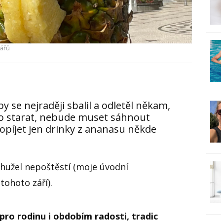
ářů
y se nejraději sbalil a odletěl někam,
do starat, nebude muset sáhnout
opíjet jen drinky z ananasu někde
ohužel nepoštěstí (moje úvodní
 tohoto září).
ro rodinu i obdobím radosti, tradic