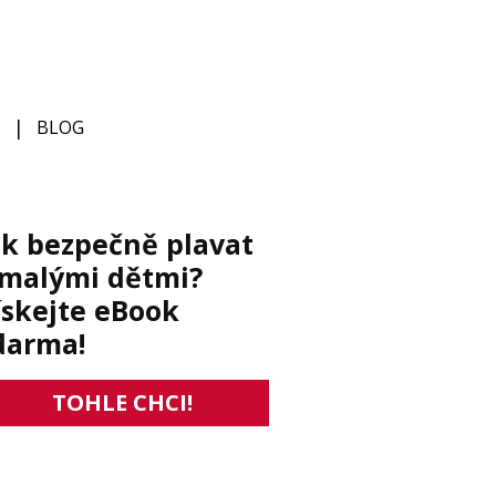
BLOG
ak bezpečně plavat
 malými dětmi?
ískejte eBook
darma!
TOHLE CHCI!