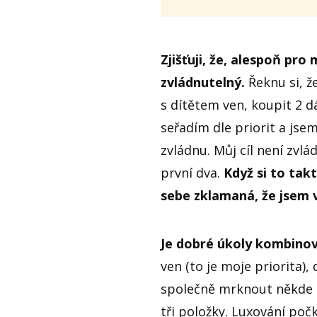
Zjišťuji, že, alespoň pro 
zvládnutelný.
Řeknu si, že
s dítětem ven, koupit 2 d
seřadím dle priorit a jsem
zvládnu. Můj cíl není zvlá
první dva.
Když si to tak
sebe zklamaná, že jsem 
Je dobré úkoly kombinov
ven (to je moje priorita),
společně mrknout někde 
tři položky. Luxování počk