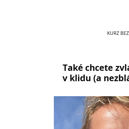
KURZ BE
Také chcete zv
v klidu (a nezbl