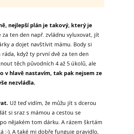
mě, nejlepší plán je takový, který je
 za ten den např. zvládnu vyluxovat, jít
árky a dojet navštívit mámu. Body si
 ráda, když ty první dvě za ten den
dnout těch původních 4 až 5 úkolů, ale
to v hlavě nastavím, tak pak nejsem ze
vše nezvládla.
at.
Už teď vidím, že můžu jít s dcerou
 dát si sraz s mámou a cestou se
po nějakém tom dárku. A rázem škrtám
á :-). A také mi dobře funguje pravidlo,