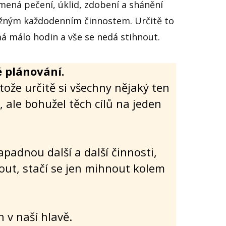
mená pečení, úklid, zdobení a shánění
běžným každodenním činnostem. Určitě to
 má málo hodin a vše se nedá stihnout.
é plánování.
otože určitě si všechny nějaký ten
 ale bohužel těch cílů na jeden
padnou další a další činnosti,
out, stačí se jen mihnout kolem
n v naší hlavě.