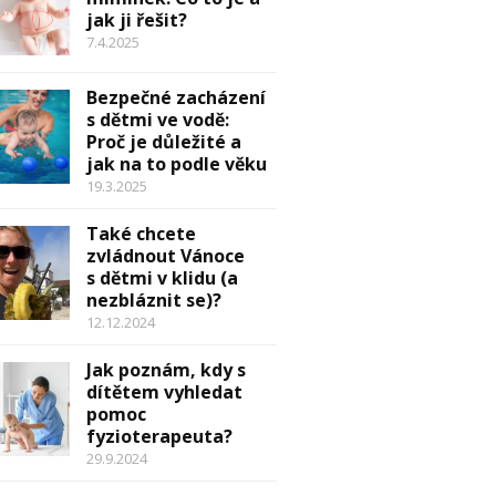
jak ji řešit?
7.4.2025
Bezpečné zacházení
s dětmi ve vodě:
Proč je důležité a
jak na to podle věku
19.3.2025
Také chcete
zvládnout Vánoce
s dětmi v klidu (a
nezbláznit se)?
12.12.2024
Jak poznám, kdy s
dítětem vyhledat
pomoc
fyzioterapeuta?
29.9.2024