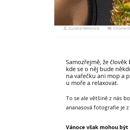
Zuzana Němcová
0 Koment
Samozřejmě, že člověk b
kde se o něj bude něk
na vařečku ani mop a p
u moře a relaxovat.
To se ale většině z nás b
ananasová fotografie je z
Vánoce však mohou být p