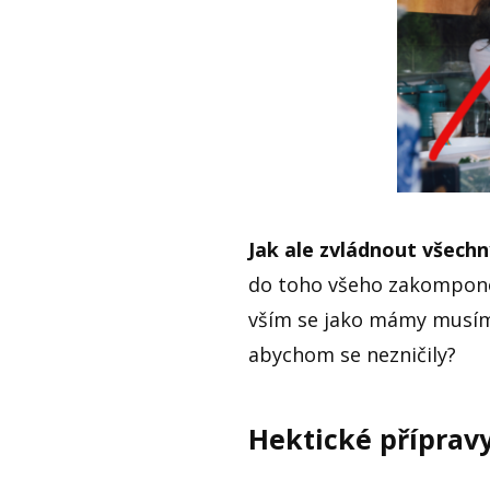
Jak ale zvládnout všechn
do toho všeho zakomponov
vším se jako mámy musíme
abychom se nezničily?
Hektické příprav