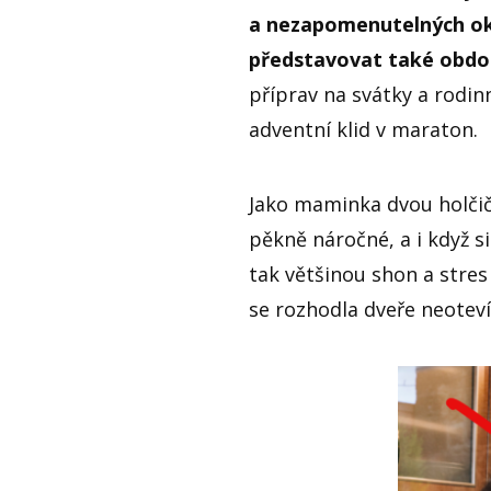
a nezapomenutelných o
představovat také obdob
příprav na svátky a rodi
adventní klid v maraton.
Jako maminka dvou holčič
pěkně náročné, a i když si
tak většinou shon a stres
se rozhodla dveře neoteví