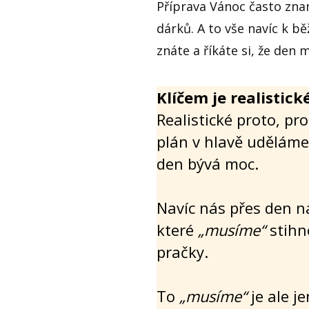
Příprava Vánoc často zna
dárků. A to vše navíc k 
znáte a říkáte si, že den
Klíčem je realistick
Realistické proto, pr
plán v hlavě uděláme,
den bývá moc.
Navíc nás přes den na
které
„musíme“
stihn
pračky.
To
„musíme“
je ale je