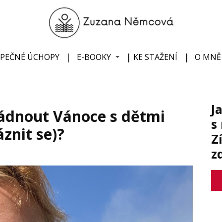
ZPEČNÉ ÚCHOPY
E-BOOKY
KE STAŽENÍ
O MNĚ
J
ládnout Vánoce s dětmi
s
áznit se)?
Z
z