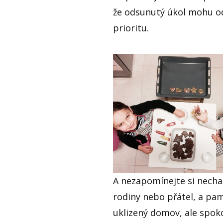
že odsunutý úkol mohu od
prioritu.
A nezapomínejte si necha
rodiny nebo přátel, a pam
uklizený domov, ale spo