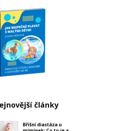
ejnovější články
Břišní diastáza u
miminek: Co to je a