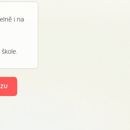
elně i na
 škole.
RZU