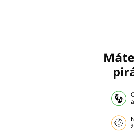
Máte
pir
C
a
N
ž