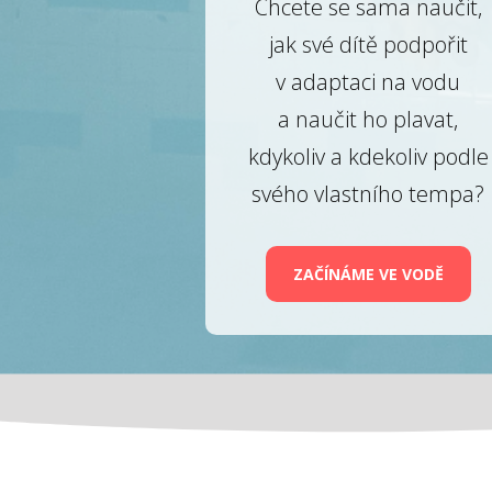
Chcete se sama naučit,
jak své dítě podpořit
v adaptaci na vodu
a naučit ho plavat,
kdykoliv a kdekoliv podle
svého vlastního tempa?
ZAČÍNÁME VE VODĚ