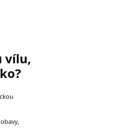
vílu,
nko?
ickou
 obavy,