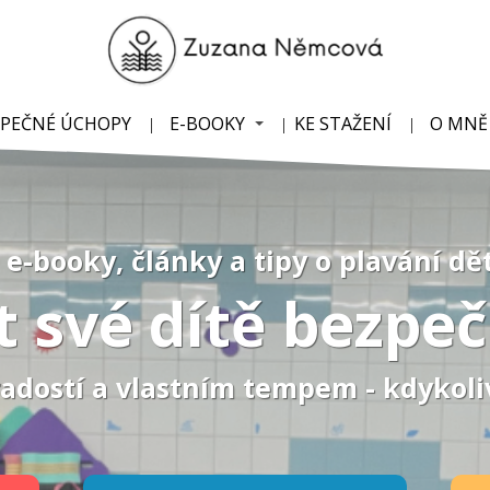
ZPEČNÉ ÚCHOPY
E-BOOKY
KE STAŽENÍ
O MNĚ
 e-booky, články a tipy o plavání dě
t své dítě bezpe
radostí a vlastním tempem - kdykoli