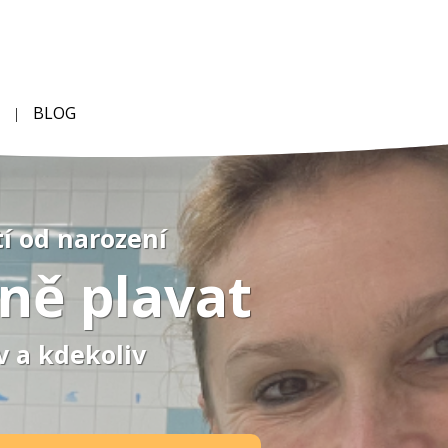
BLOG
tí od narození
čně plavat
v a kdekoliv