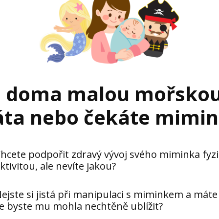
 doma malou mořskou 
áta nebo čekáte mimi
hcete podpořit zdravý vývoj svého miminka fyz
ktivitou, ale nevíte jakou?
ejste si jistá při manipulaci s miminkem a máte
e byste mu mohla nechtěně ublížit?