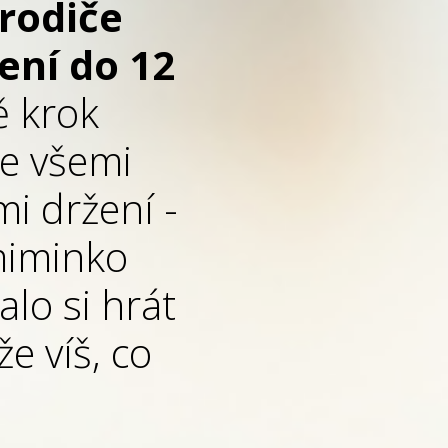
 rodiče
ení do 12
tě krok
e všemi
i držení -
 miminko
alo si hrát
že víš, co