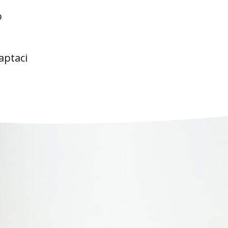
o
aptaci