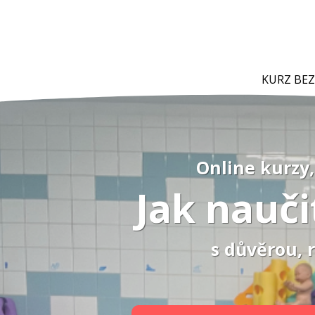
KURZ BE
Online kurzy,
Jak nauči
s důvěrou, 