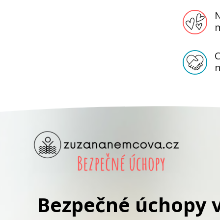
N
m
C
n
Bezpečné úchopy v