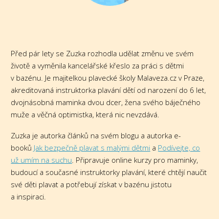
Před pár lety se Zuzka rozhodla udělat změnu ve svém
životě a vyměnila kancelářské křeslo za práci s dětmi
v bazénu. Je majitelkou plavecké školy Malaveza.cz v Praze,
akreditovaná instruktorka plavání dětí od narození do 6 let,
dvojnásobná maminka dvou dcer, žena svého báječného
muže a věčná optimistka, která nic nevzdává.
Zuzka je autorka článků na svém blogu a autorka e-
booků
Jak bezpečně plavat s malými dětmi
a
Podívejte, co
už umím na suchu
. Připravuje online kurzy pro maminky,
budoucí a současné instruktorky plavání, které chtějí naučit
své děti plavat a potřebují získat v bazénu jistotu
a inspiraci.