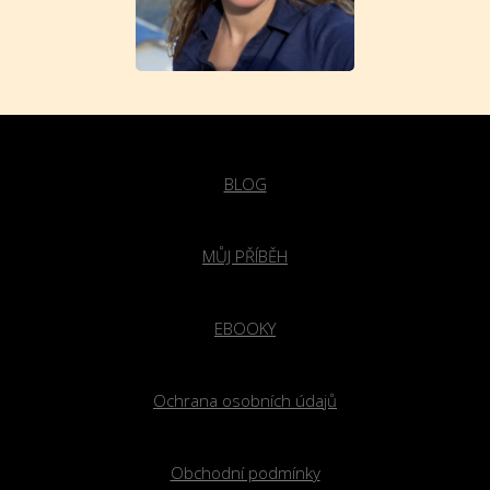
BLOG
MŮJ PŘÍBĚH
EBOOKY
Ochrana osobních údajů
Obchodní podmínky