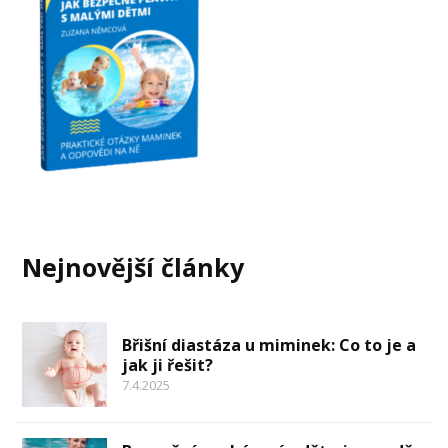
Nejnovější články
Břišní diastáza u miminek: Co to je a
jak ji řešit?
7.4.2025