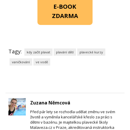
E-BOOK
ZDARMA
Tagy:
kdy začít plavat
plavání dětí
plavecké kurzy
vaničkování
ve vodě
Zuzana Němcová
Před pár lety se rozhodla udělat změnu ve svém
životě a vyměnila kancelářské křeslo za práci s
dětmi v bazénu. Je majitelkou plavecké školy
Malaveza.cz v Praze, akreditovaná instruktorka