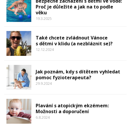
Bezpečné zacházení s dětmi ve vodě:
Proč je důležité a jak na to podle
věku
19.3.2025
Také chcete zvládnout Vánoce
s dětmi v klidu (a nezbláznit se)?
12.12.2024
Jak poznám, kdy s dítětem vyhledat
pomoc fyzioterapeuta?
29.9.2024
Plavání s atopickým ekzémem:
Možnosti a doporučení
6.8.2024